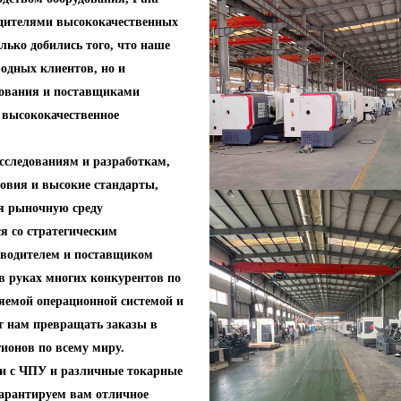
водителями высококачественных
лько добились того, что наше
одных клиентов, но и
дования и поставщиками
м высококачественное
сследованиям и разработкам,
овия и высокие стандарты,
я рыночную среду
я со стратегическим
зводителем и поставщиком
в руках многих конкурентов по
яемой операционной системой и
т нам превращать заказы в
ионов по всему миру.
ки с ЧПУ и различные токарные
гарантируем вам отличное