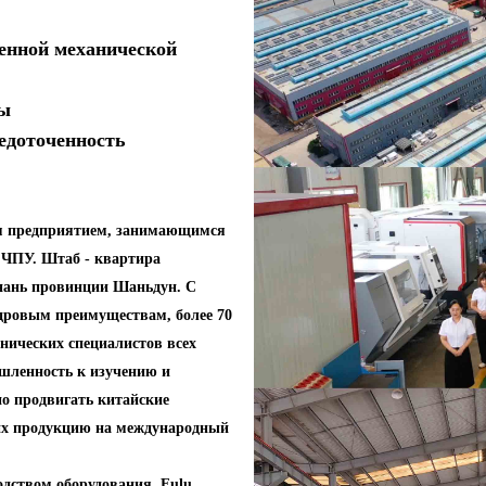
енной механической
ты
редоточенность
ым предприятием, занимающимся
 ЧПУ. Штаб - квартира
нань провинции Шаньдун. С
адровым преимуществам, более 70
хнических специалистов всех
шленность к изучению и
но продвигать китайские
их продукцию на международный
дством оборудования, Fulu