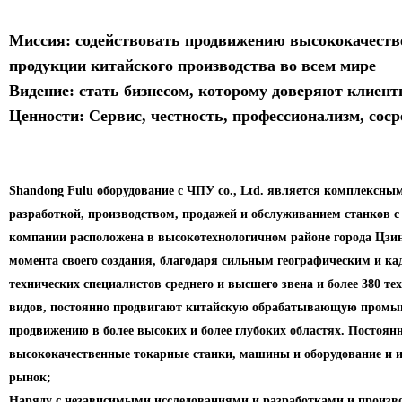
————————————
Миссия: содействовать продвижению высококачеств
продукции китайского производства во всем мире
Видение: стать бизнесом, которому доверяют клиен
Ценности: Сервис, честность, профессионализм, сос
Shandong Fulu оборудование с ЧПУ co., Ltd. является комплексн
разработкой, производством, продажей и обслуживанием станков с
компании расположена в высокотехнологичном районе города Цзи
момента своего создания, благодаря сильным географическим и к
технических специалистов среднего и высшего звена и более 380 те
видов, постоянно продвигают китайскую обрабатывающую промы
продвижению в более высоких и более глубоких областях. Постоян
высококачественные токарные станки, машины и оборудование и 
рынок;
Наряду с независимыми исследованиями и разработками и произво