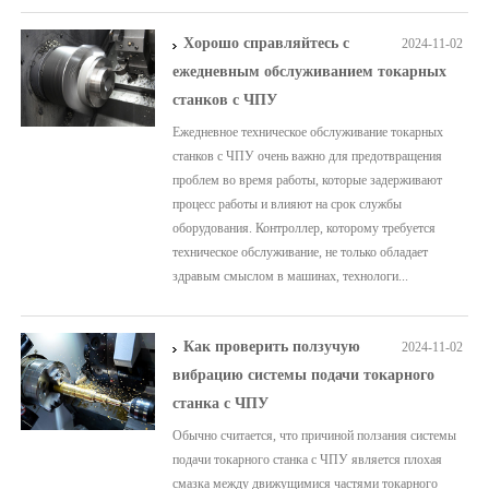
Хорошо справляйтесь с
2024-11-02
ежедневным обслуживанием токарных
станков с ЧПУ
Ежедневное техническое обслуживание токарных
станков с ЧПУ очень важно для предотвращения
проблем во время работы, которые задерживают
процесс работы и влияют на срок службы
оборудования. Контроллер, которому требуется
техническое обслуживание, не только обладает
здравым смыслом в машинах, технологи...
Как проверить ползучую
2024-11-02
вибрацию системы подачи токарного
станка с ЧПУ
Обычно считается, что причиной ползания системы
подачи токарного станка с ЧПУ является плохая
смазка между движущимися частями токарного