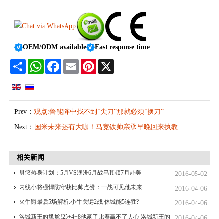
OEM/ODM available
Fast response time
Share
WhatsApp
Facebook
Email
Pinterest
X
Prev：
观点:鲁能阵中找不到“尖刀”那就必须“换刀”
Next：
国米未来还有大咖！马竞铁帅亲承早晚回来执教
相关新闻
男篮热身计划：5月VS澳洲6月战马其顿7月赴美
2016-05-02
内线小将强悍防守获比帅点赞：一战可见他未来
2016-04-06
火牛爵最后5场解析:小牛关键2战 休城能5连胜?
2016-04-06
洛城新王的尴尬!25+4+8他赢了比赛赢不了人心 洛城新王的
2016-04-06