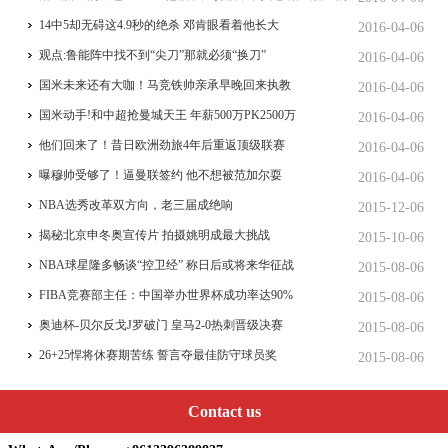
尴尬!25+4+8他赢了比赛赢不了人心
14中5却无碍这4.9秒的绝杀 邓肯眼看着他长大
2016-04-06
观点:鲁能阵中找不到“尖刀”那就必须“换刀”
2016-04-06
国米未来还有大咖！马竞铁帅亲承早晚回来执教
2016-04-06
国米动手!和中超抢曼城天王 年薪500万PK2500万
2016-04-06
他们回来了！昔日欧洲劲旅4年后重返顶级联赛
2016-04-06
曝穆帅受够了！逼曼联签约 他不想被范加尔耍
2016-04-06
NBA选秀改革双方向，老三届成绝响
2015-12-06
揭秘北京申冬奥宣传片 拍摄姚明成最大挑战
2015-10-06
NBA球星隆多畅谈“控卫经” 称日后或将来华征战
2015-08-06
FIBA竞赛部主任：中国举办世界杯成功率达90%
2015-08-06
奥迪杯-贝尔反戈J罗破门 皇马2-0热刺晋级决赛
2015-08-06
26+25悍将休赛期苦练 誓言夺最佳防守球员奖
2015-08-06
Contact us