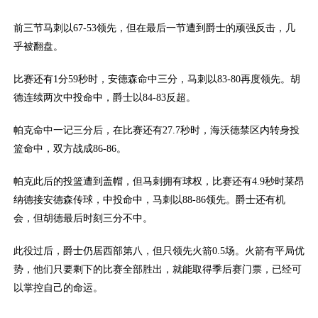
前三节马刺以67-53领先，但在最后一节遭到爵士的顽强反击，几
乎被翻盘。
比赛还有1分59秒时，安德森命中三分，马刺以83-80再度领先。胡
德连续两次中投命中，爵士以84-83反超。
帕克命中一记三分后，在比赛还有27.7秒时，海沃德禁区内转身投
篮命中，双方战成86-86。
帕克此后的投篮遭到盖帽，但马刺拥有球权，比赛还有4.9秒时莱昂
纳德接安德森传球，中投命中，马刺以88-86领先。爵士还有机
会，但胡德最后时刻三分不中。
此役过后，爵士仍居西部第八，但只领先火箭0.5场。火箭有平局优
势，他们只要剩下的比赛全部胜出，就能取得季后赛门票，已经可
以掌控自己的命运。